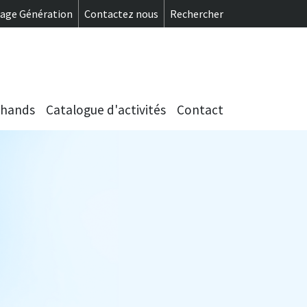
menu se
tage Génération
Contactez nous
Rechercher
chands
Catalogue d'activités
Contact