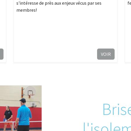
s'intéresse de près aux enjeux vécus par ses
f
membres!
VOIR
Bris
l'isole