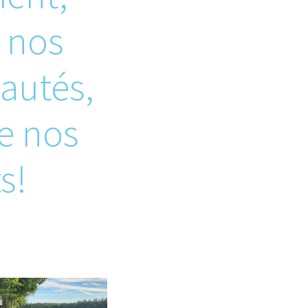
 nos
utés,
e nos
s!