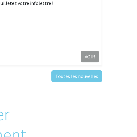
euilletez votre infolettre !
VOIR
Toutes les nouvelles
er
ment,