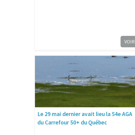
VOIR
Le 29 mai dernier avait lieu la 54e AGA
du Carrefour 50+ du Québec